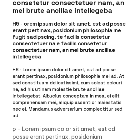
consetetur consectetuer nam, an
mel brute ancillae intellegeba
H5 - orem ipsum dolor sit amet, est ad posse
erant pertinax, posidonium philosophia me
fugit sadipscing, te facilis consetetur
consectetuer na e facilis consetetur
consectetuer nam, an mel brute ancillae
intellegeba
H6 - Lorem ipsum dolor sit amet, est ad posse
erant pertinax, posidonium philosophia mei ad. At
sed constituam delicatissimi, cum soleat epicuri
ne, ad his utinam molestie brute ancillae
intellegebat. Albucius conceptam in mea, ei elit
comprehensam mei, aliquip assentior maiestatis
nec ei. Mandamus adversarium complectitur sed
ad
p - Lorem ipsum dolor sit amet, est ad
posse erant pertinax, posidonium