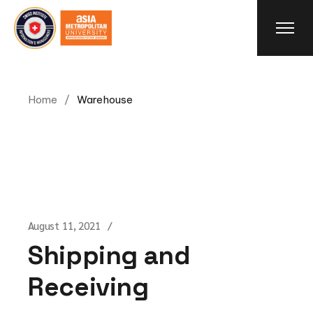
Skip
to
the
content
Home
Warehouse
August 11, 2021
Shipping and
Receiving