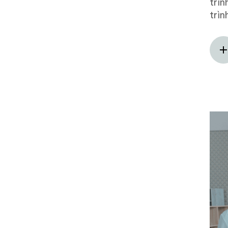
trìn
trìn