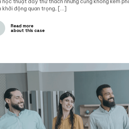
h học thuật đầy thử thách nhưng cũng không kém phầ
h khởi động quan trọng, […]
Read more
about this case