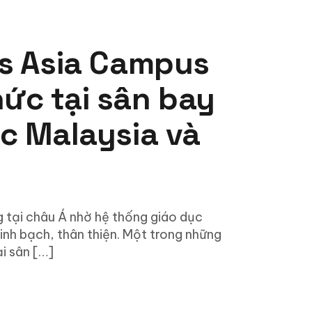
ss Asia Campus
hức tại sân bay
ục Malaysia và
ng tại châu Á nhờ hệ thống giáo dục
minh bạch, thân thiện. Một trong những
ại sân […]