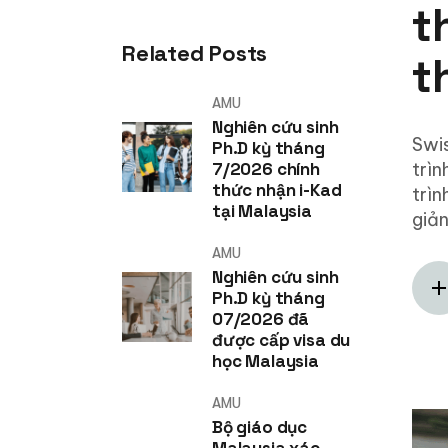
t
Related Posts
t
AMU
Nghiên cứu sinh
Swis
Ph.D kỳ tháng
7/2026 chính
trìn
thức nhận i-Kad
trìn
tại Malaysia
giản
AMU
Nghiên cứu sinh
Ph.D kỳ tháng
07/2026 đã
được cấp visa du
học Malaysia
AMU
Bộ giáo dục
Malaysia xác