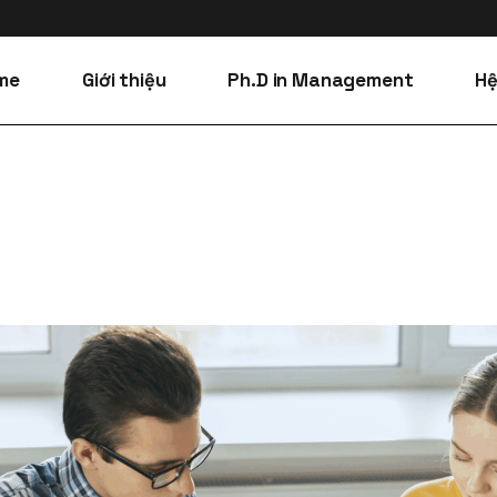
me
Giới thiệu
Ph.D in Management
Hệ
Kiểm định và Công
Hỗ
nhận
A
Cơ sở vật chất
Hỗ
Ma
Chính sách và
trách nhiệm miễn
trừ