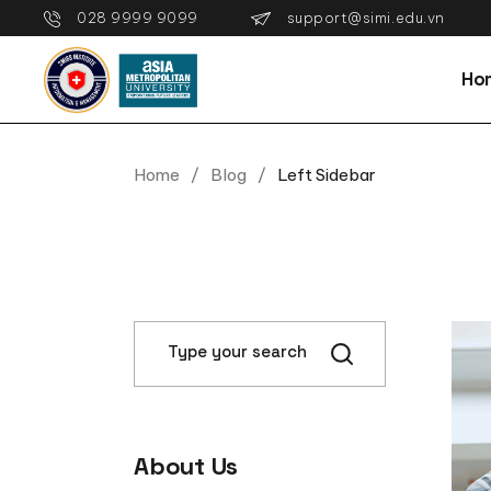
support@simi.edu.vn
028 9999 9099
Ho
Home
Blog
Left Sidebar
About Us