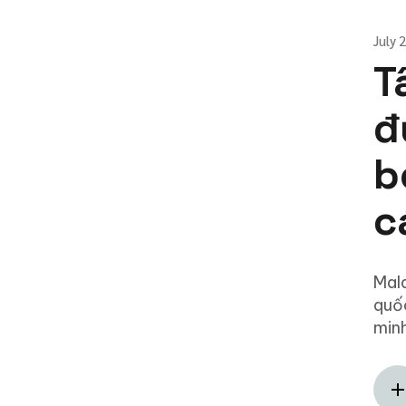
July 
T
đ
b
c
Mala
quốc
minh