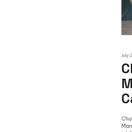
July 
C
M
C
Chươ
Man