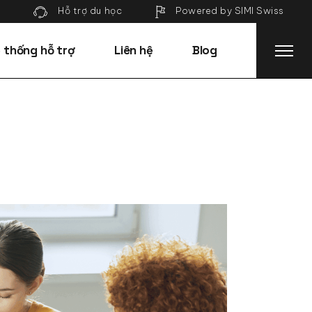
Powered by SIMI Swiss
Hỗ trợ du học
 thống hỗ trợ
Liên hệ
Blog
 trợ học viên
MU
 trợ du học
laysia