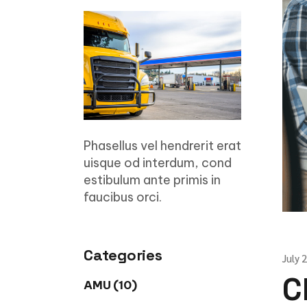
Phasellus vel hendrerit erat
uisque od interdum, cond
estibulum ante primis in
faucibus orci.
Categories
July 
C
AMU (10)